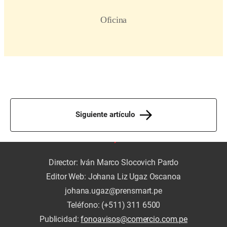
Siguiente artículo
Director: Iván Marco Slocovich Pardo
Editor Web: Johana Liz Ugaz Oscanoa
johana.ugaz@prensmart.pe
Teléfono: (+511) 311 6500
Publicidad:
fonoavisos@comercio.com.pe