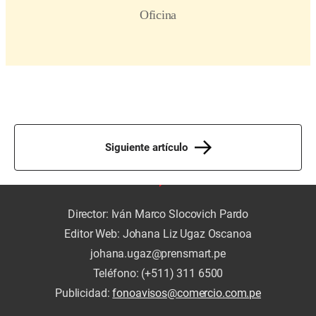
Siguiente artículo
Director: Iván Marco Slocovich Pardo
Editor Web: Johana Liz Ugaz Oscanoa
johana.ugaz@prensmart.pe
Teléfono: (+511) 311 6500
Publicidad:
fonoavisos@comercio.com.pe