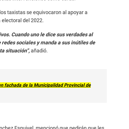
los taxistas se equivocaron al apoyar a
electoral del 2022.
tivos. Cuando uno le dice sus verdades al
e redes sociales y manda a sus inútiles de
a situación”,
añadió.
en fachada de la Municipalidad Provincial de
Sánchez Esquivel, mencionó que pedirán que les