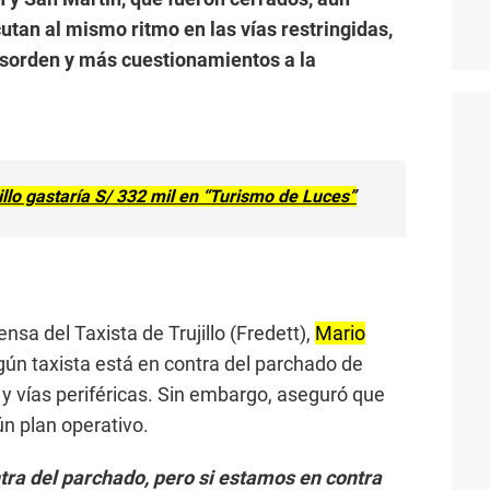
cutan al mismo ritmo en las vías restringidas,
esorden y más cuestionamientos a la
illo gastaría S/ 332 mil en “Turismo de Luces”
nsa del Taxista de Trujillo (Fredett),
Mario
gún taxista está en contra del parchado de
d y vías periféricas. Sin embargo, aseguró que
ún plan operativo.
tra del parchado, pero si estamos en contra