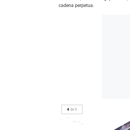
cadena perpetua.
4
de
5