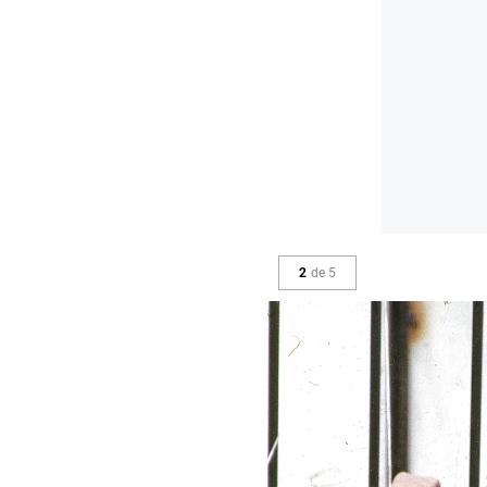
2
de
5