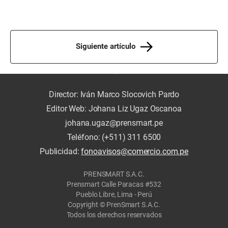
Siguiente artículo
Director: Iván Marco Slocovich Pardo
Editor Web: Johana Liz Ugaz Oscanoa
johana.ugaz@prensmart.pe
Teléfono: (+511) 311 6500
Publicidad:
fonoavisos@comercio.com.pe
PRENSMART S.A.C.
Prensmart Calle Paracas #532
Pueblo Libre, Lima - Perú
Copyright © PrenSmart S.A.C.
Todos los derechos reservados