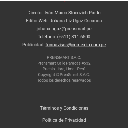
Director: Iván Marco Slocovich Pardo
Editor Web: Johana Liz Ugaz Oscanoa
johana.ugaz@prensmart.pe
Teléfono: (+511) 311 6500
Publicidad:
fonoavisos@comercio.com.pe
PRENSMART S.A.C.
Prensmart Calle Paracas #532
Pueblo Libre, Lima - Perú
Copyright © PrenSmart S.A.C.
Todos los derechos reservados
Términos y Condiciones
Política de Privacidad