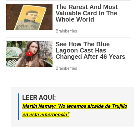
2
1
s
e
c
o
n
d
s
LEER AQUÍ:
Martín Namay: “No tenemos alcalde de Trujillo
en esta emergencia”