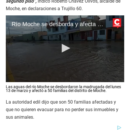
segundo piso”,
indicó Roberto Chávez Olivos, alcalde de
Moche, en declaraciones a Trujillo 60.
Río Moche se desborda y afecta 50 familias
0
Las aguas del río Moche se desbordaron la madrugada del lunes
s
13 de marzo y afectó a 50 familias del distrito de Moche.
e
c
La autoridad edil dijo que son 50 familias afectadas y
o
n
que no quieren evacuar para no perder sus inmuebles y
d
s
sus animales.
o
f