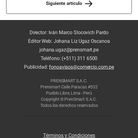
Siguiente artículo
Director: Iván Marco Slocovich Pardo
Editor Web: Johana Liz Ugaz Oscanoa
johana.ugaz@prensmart.pe
Teléfono: (+511) 311 6500
Publicidad:
fonoavisos@comercio.com.pe
PRENSMART S.A.C.
Prensmart Calle Paracas #532
Pueblo Libre, Lima - Perú
Copyright © PrenSmart S.A.C.
Todos los derechos reservados
Términos y Condiciones