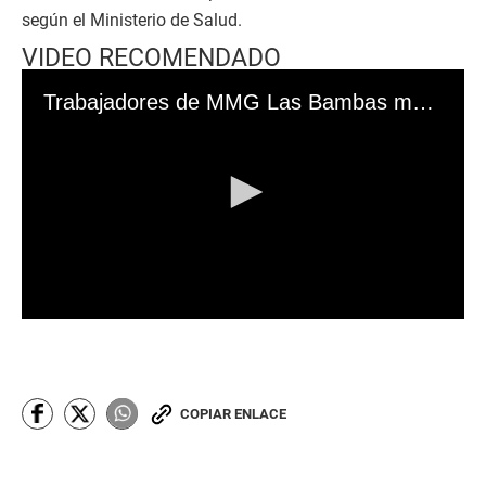
según el Ministerio de Salud.
VIDEO RECOMENDADO
Trabajadores de MMG Las Bambas marchan en Cusco y exigen liberación de Corredor Minero
0
s
e
c
o
n
COPIAR ENLACE
d
s
o
f