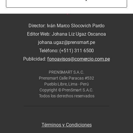
Director: Iván Marco Slocovich Pardo
Editor Web: Johana Liz Ugaz Oscanoa
johana.ugaz@prensmart.pe
Teléfono: (+511) 311 6500
Publicidad:
fonoavisos@comercio.com.pe
PRENSMART S.A.C.
Prensmart Calle Paracas #532
Pueblo Libre, Lima - Perú
Copyright © PrenSmart S.A.C.
Todos los derechos reservados
Términos y Condiciones