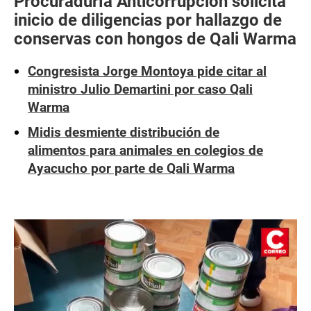
Procuraduría Anticorrupción solicita
inicio de diligencias por hallazgo de
conservas con hongos de Qali Warma
Congresista Jorge Montoya pide citar al
ministro Julio Demartini por caso Qali
Warma
Midis desmiente distribución de
alimentos para animales en colegios de
Ayacucho por parte de Qali Warma