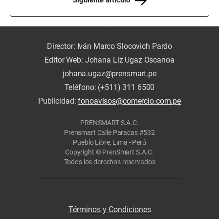
Siguiente artículo
Director: Iván Marco Slocovich Pardo
Editor Web: Johana Liz Ugaz Oscanoa
johana.ugaz@prensmart.pe
Teléfono: (+511) 311 6500
Publicidad:
fonoavisos@comercio.com.pe
PRENSMART S.A.C.
Prensmart Calle Paracas #532
Pueblo Libre, Lima - Perú
Copyright © PrenSmart S.A.C.
Todos los derechos reservados
Términos y Condiciones