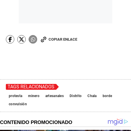
COPIAR ENLACE
TAGS RELACIONADOS
protesta
minero
artesanales
Distrito
Chala
borde
convulsión