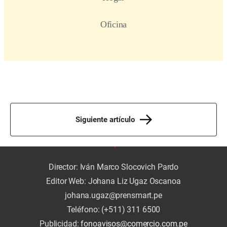
Siguiente artículo
Director: Iván Marco Slocovich Pardo
Editor Web: Johana Liz Ugaz Oscanoa
johana.ugaz@prensmart.pe
Teléfono: (+511) 311 6500
Publicidad:
fonoavisos@comercio.com.pe