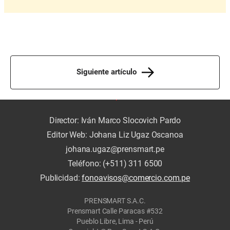
Siguiente artículo
Director: Iván Marco Slocovich Pardo
Editor Web: Johana Liz Ugaz Oscanoa
johana.ugaz@prensmart.pe
Teléfono: (+511) 311 6500
Publicidad:
fonoavisos@comercio.com.pe
PRENSMART S.A.C.
Prensmart Calle Paracas #532
Pueblo Libre, Lima - Perú