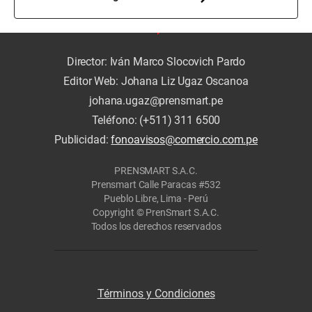
Director: Iván Marco Slocovich Pardo
Editor Web: Johana Liz Ugaz Oscanoa
johana.ugaz@prensmart.pe
Teléfono: (+511) 311 6500
Publicidad:
fonoavisos@comercio.com.pe
PRENSMART S.A.C.
Prensmart Calle Paracas #532
Pueblo Libre, Lima - Perú
Copyright © PrenSmart S.A.C.
Todos los derechos reservados
Términos y Condiciones