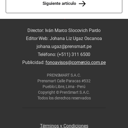
Siguiente artículo
Director: Iván Marco Slocovich Pardo
Editor Web: Johana Liz Ugaz Oscanoa
johana.ugaz@prensmart.pe
Teléfono: (+511) 311 6500
Publicidad:
fonoavisos@comercio.com.pe
PRENSMART S.A.C.
Prensmart Calle Paracas #532
Pueblo Libre, Lima - Perú
Copyright © PrenSmart S.A.C.
Todos los derechos reservados
Términos y Condiciones