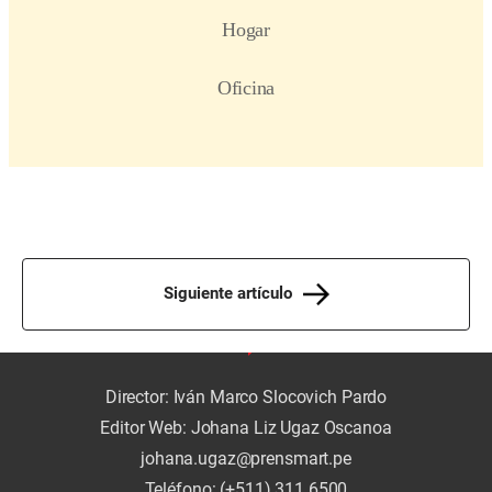
Siguiente artículo
Director: Iván Marco Slocovich Pardo
Editor Web: Johana Liz Ugaz Oscanoa
johana.ugaz@prensmart.pe
Teléfono: (+511) 311 6500