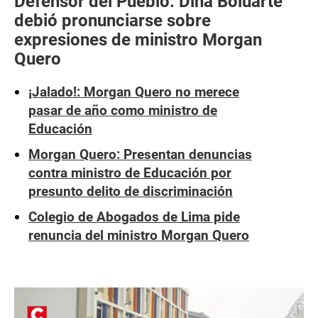
Defensor del Pueblo: Dina Boluarte
debió pronunciarse sobre
expresiones de ministro Morgan
Quero
¡Jalado!: Morgan Quero no merece
pasar de año como ministro de
Educación
Morgan Quero: Presentan denuncias
contra ministro de Educación por
presunto delito de discriminación
Colegio de Abogados de Lima pide
renuncia del ministro Morgan Quero