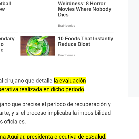
al cirujano que detalle
la evaluación
perativa realizada en dicho periodo
.
jano que precise el período de recuperación y
e, y si el proceso implicaba la imposibilidad
s oficiales.
na Aguilar, presidenta ejecutiva de EsSalud,