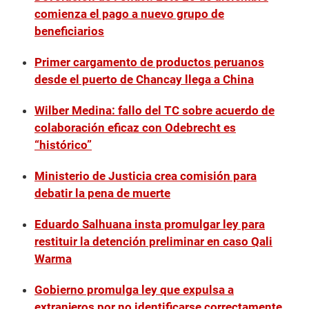
comienza el pago a nuevo grupo de
beneficiarios
Primer cargamento de productos peruanos
desde el puerto de Chancay llega a China
Wilber Medina: fallo del TC sobre acuerdo de
colaboración eficaz con Odebrecht es
“histórico”
Ministerio de Justicia crea comisión para
debatir la pena de muerte
Eduardo Salhuana insta promulgar ley para
restituir la detención preliminar en caso Qali
Warma
Gobierno promulga ley que expulsa a
extranjeros por no identificarse correctamente