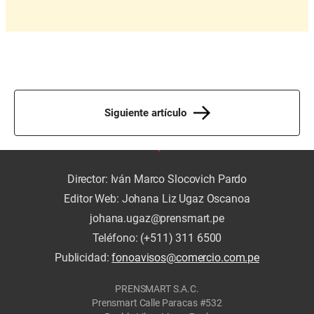
Siguiente artículo
Director: Iván Marco Slocovich Pardo
Editor Web: Johana Liz Ugaz Oscanoa
johana.ugaz@prensmart.pe
Teléfono: (+511) 311 6500
Publicidad:
fonoavisos@comercio.com.pe
PRENSMART S.A.C.
Prensmart Calle Paracas #532