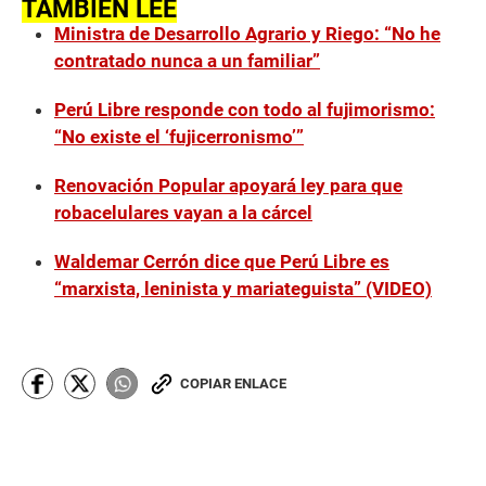
TAMBIÉN LEE
Ministra de Desarrollo Agrario y Riego: “No he
contratado nunca a un familiar”
Perú Libre responde con todo al fujimorismo:
“No existe el ‘fujicerronismo’”
Renovación Popular apoyará ley para que
robacelulares vayan a la cárcel
Waldemar Cerrón dice que Perú Libre es
“marxista, leninista y mariateguista” (VIDEO)
COPIAR ENLACE