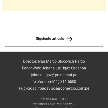
Siguiente artículo
Director: Iván Marco Slocovich Pardo
Editor Web: Johana Liz Ugaz Oscanoa
johana.ugaz@prensmart.pe
Teléfono: (+511) 311 6500
Publicidad:
fonoavisos@comercio.com.pe
PRENSMART S.A.C.
Prensmart Calle Paracas #532