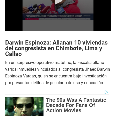
0
s
e
Darwin Espinoza: Allanan 10 viviendas
c
del congresista en Chimbote, Lima y
o
Callao
n
d
s
En un sorpresivo operativo matutino, la Fiscalía allanó
o
varios inmuebles vinculados al congresista Jhaec Darwin
f
1
Espinoza Vargas, quien se encuentra bajo investigación
m
i
por presuntos delitos de peculado de uso y concusión.
n
u
t
e
,
6
s
e