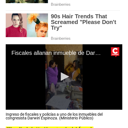
c
o
n
d
s
Fiscales allanan inmueble de Darwin Espinoza
0
Ingreso de fiscales y policías a uno de los inmuebles del
s
congresista Darwin Espinoza. (Ministerio Público)
e
c