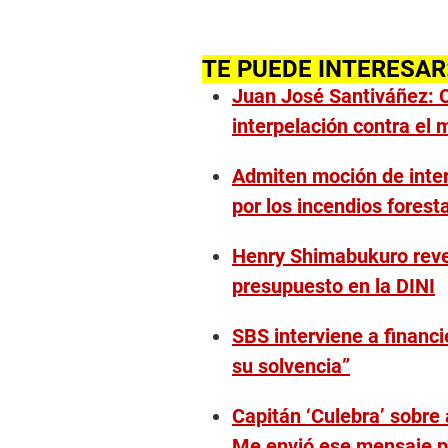
TE PUEDE INTERESAR
Juan José Santiváñez: 
interpelación contra el m
Admiten moción de inter
por los incendios forest
Henry Shimabukuro reve
presupuesto en la DINI
SBS interviene a financi
su solvencia”
Capitán ‘Culebra’ sobre a
Me envió ese mensaje pa