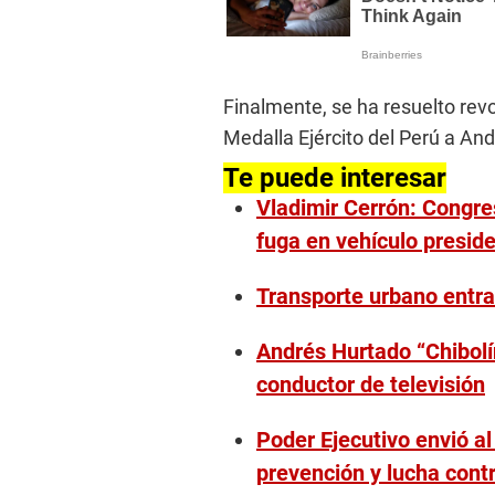
Finalmente, se ha resuelto rev
Medalla Ejército del Perú a An
Te puede interesar
Vladimir Cerrón: Congres
fuga en vehículo preside
Transporte urbano entra
Andrés Hurtado “Chibolí
conductor de televisión
Poder Ejecutivo envió a
prevención y lucha contr