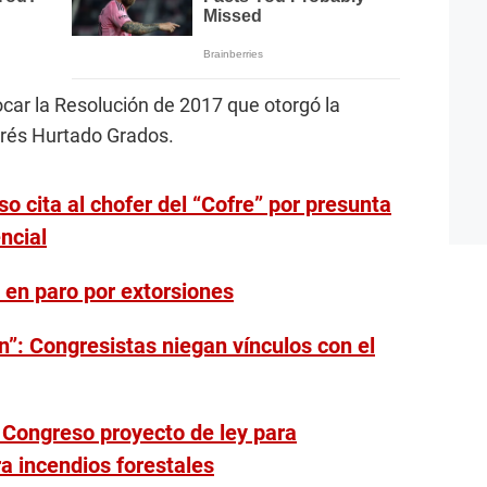
ocar la Resolución de 2017 que otorgó la
drés Hurtado Grados.
o cita al chofer del “Cofre” por presunta
ncial
 en paro por extorsiones
n”: Congresistas niegan vínculos con el
l Congreso proyecto de ley para
a incendios forestales