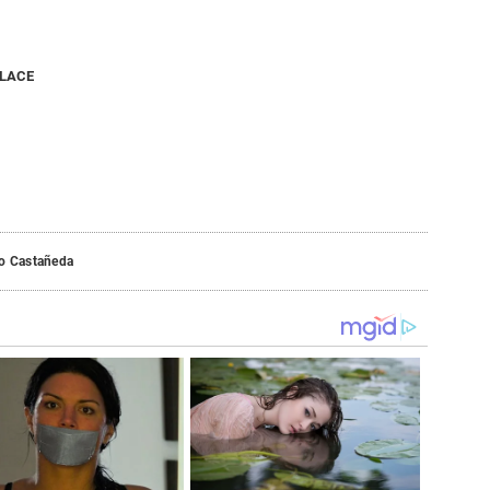
NLACE
o Castañeda