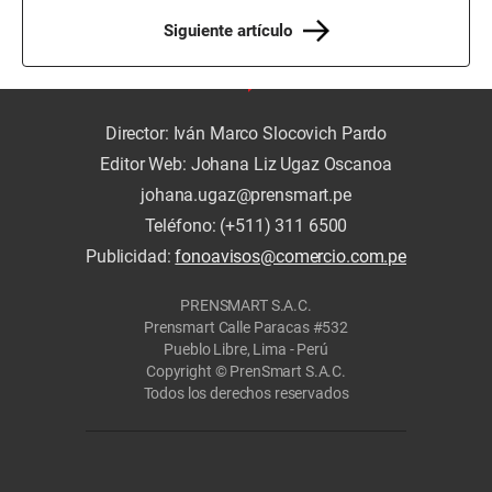
Siguiente artículo
Director: Iván Marco Slocovich Pardo
Editor Web: Johana Liz Ugaz Oscanoa
johana.ugaz@prensmart.pe
Teléfono: (+511) 311 6500
Publicidad:
fonoavisos@comercio.com.pe
PRENSMART S.A.C.
Prensmart Calle Paracas #532
Pueblo Libre, Lima - Perú
Copyright © PrenSmart S.A.C.
Todos los derechos reservados