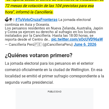
72 mesas de votación de las 104 previstas para esa
hora”, informó la Cancillería.
#TuVotoCruzaFronteras
🗳️🌍 |
La jornada electoral
continúa en Asia y Oceanía.
Los peruanos residentes en Nueva Zelanda, Australia, Japón
y Corea ya ejercen su derecho al sufragio en los locales
instalados por la Cancillería. Hasta las 18:00 horas, se
pic.twitter.com/xOcUVD96aW
reporta desde el Centro de…
June 6, 2026
— Cancillería Perú🇵🇪 (@CancilleriaPeru)
¿Quiénes votaron primero?
La jornada electoral para los peruanos en el exterior
comenzó oficialmente en la ciudad de Wellington. En esa
localidad se emitió el primer sufragio correspondiente a la
segunda vuelta presidencial.