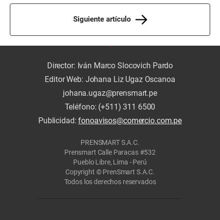
Siguiente artículo
Director: Iván Marco Slocovich Pardo
Editor Web: Johana Liz Ugaz Oscanoa
johana.ugaz@prensmart.pe
Teléfono: (+511) 311 6500
Publicidad:
fonoavisos@comercio.com.pe
PRENSMART S.A.C.
Prensmart Calle Paracas #532
Pueblo Libre, Lima - Perú
Copyright © PrenSmart S.A.C.
Todos los derechos reservados