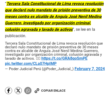
“
Tercera Sala Constitucional de Lima revoca resolución
que declaró nulo mandato de prisión preventiva de 30
meses contra ex alcalde de Anguía José Nenil Medina
Guerrero, investigado por organización criminal,
colusión agravada y lavado de activos
”, se lee en la
publicación.
Tercera Sala Constitucional de Lima revoca resolución que
declaró nulo mandato de prisión preventiva de 30 meses
contra ex alcalde de Anguía José Nenil Medina Guerrero,
investigado por organización criminal, colusión agravada y
https://t.co/GRA8qoSmPE
lavado de activos. 👉🏻
pic.twitter.com/CLa07HpIMP
February 7, 2024
— Poder Judicial Perú (@Poder_Judicial_)
COPIAR ENLACE