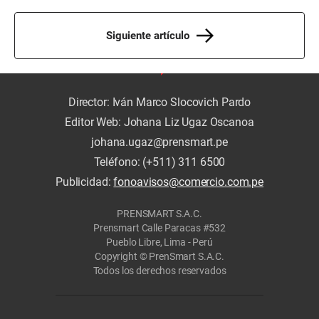
Siguiente artículo
Director: Iván Marco Slocovich Pardo
Editor Web: Johana Liz Ugaz Oscanoa
johana.ugaz@prensmart.pe
Teléfono: (+511) 311 6500
Publicidad:
fonoavisos@comercio.com.pe
PRENSMART S.A.C.
Prensmart Calle Paracas #532
Pueblo Libre, Lima - Perú
Copyright © PrenSmart S.A.C.
Todos los derechos reservados