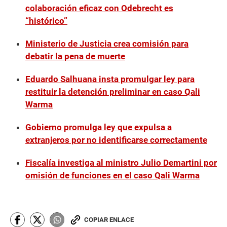
colaboración eficaz con Odebrecht es
“histórico”
Ministerio de Justicia crea comisión para
debatir la pena de muerte
Eduardo Salhuana insta promulgar ley para
restituir la detención preliminar en caso Qali
Warma
Gobierno promulga ley que expulsa a
extranjeros por no identificarse correctamente
Fiscalía investiga al ministro Julio Demartini por
omisión de funciones en el caso Qali Warma
COPIAR ENLACE