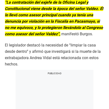
“La contratación del exjefe de la Oficina Legal y
Constitucional viene desde la época del señor Valdez. Él
lo llevó como asesor principal cuando ya tenía una
denuncia por violación en la Fiscalía en Pacasmayo, si
no me equivoco, y lo protegieron llevándolo al Congreso
como asesor del señor Valdez”,
manifestó Burgos.
El legislador destacó la necesidad de “limpiar la casa
desde dentro” y afirmó que investigará si la muerte de la
extrabajadora Andrea Vidal está relacionada con estos
hechos.