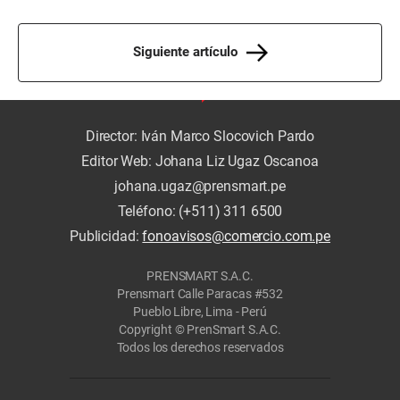
Siguiente artículo
Director: Iván Marco Slocovich Pardo
Editor Web: Johana Liz Ugaz Oscanoa
johana.ugaz@prensmart.pe
Teléfono: (+511) 311 6500
Publicidad:
fonoavisos@comercio.com.pe
PRENSMART S.A.C.
Prensmart Calle Paracas #532
Pueblo Libre, Lima - Perú
Copyright © PrenSmart S.A.C.
Todos los derechos reservados