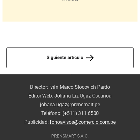
Siguiente artículo
Director: Iván Marco Slocovich Pardo
Editor Web: Johana Liz Ugaz Oscanoa
johana.ugaz@prensmart.pe
Teléfono: (+511) 311 6500
Publicidad:
fonoavisos@comercio.com.pe
PRENSMART S.A.C.