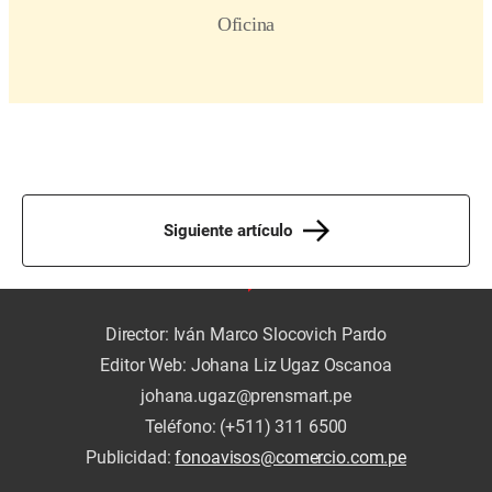
Siguiente artículo
Director: Iván Marco Slocovich Pardo
Editor Web: Johana Liz Ugaz Oscanoa
johana.ugaz@prensmart.pe
Teléfono: (+511) 311 6500
Publicidad:
fonoavisos@comercio.com.pe