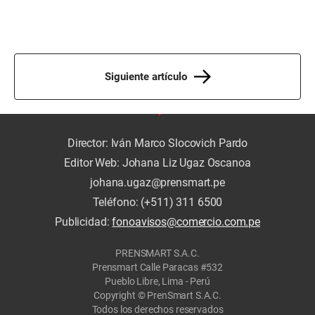
Siguiente artículo
Director: Iván Marco Slocovich Pardo
Editor Web: Johana Liz Ugaz Oscanoa
johana.ugaz@prensmart.pe
Teléfono: (+511) 311 6500
Publicidad:
fonoavisos@comercio.com.pe
PRENSMART S.A.C.
Prensmart Calle Paracas #532
Pueblo Libre, Lima - Perú
Copyright © PrenSmart S.A.C.
Todos los derechos reservados