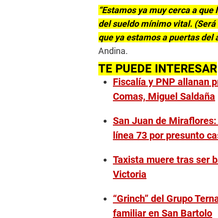
“Estamos ya muy cerca a que l
del sueldo mínimo vital. (Será
que ya estamos a puertas del 
Andina.
TE PUEDE INTERESAR
Fiscalía y PNP allanan 
Comas, Miguel Saldaña
San Juan de Miraflores:
línea 73 por presunto ca
Taxista muere tras ser b
Victoria
“Grinch” del Grupo Tern
familiar en San Bartolo