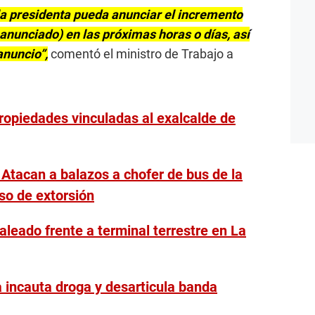
a presidenta pueda anunciar el incremento
 anunciado) en las próximas horas o días, así
anuncio”,
comentó el ministro de Trabajo a
propiedades vinculadas al exalcalde de
 Atacan a balazos a chofer de bus de la
so de extorsión
aleado frente a terminal terrestre en La
a incauta droga y desarticula banda