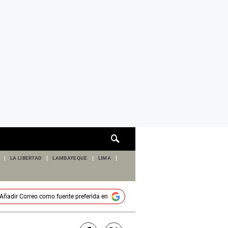
Cuadro
de
búsqueda
LA LIBERTAD
LAMBAYEQUE
LIMA
Añadir
Correo
como fuente preferida en