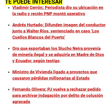
TE PUEDE INTERESAR
n
d
Vladimir Cerrón: Periodista dio su ubicación en
s
o
la radio y recién PNP montó operativo
f
1
Andrés Hurtado: Difunden imagen del conductor
m
i
junto a Walter Ríos, sentenciado en caso ‘Los
n
u
Cuellos Blancos del Puerto’
t
e
Oro que exportaban los Siucho Neira provenía
,
1
de minería ilegal y se adquiría en Madre de Dios
s
e
y Ecuador, según testigo
c
o
Ministro de Vivienda ligado a proyectos que
n
d
causaron pérdidas millonarias al Estado
Fernando Olivera: PJ vuelve a rechazar pedido
para archivar indagación por delito de colusión
agravada