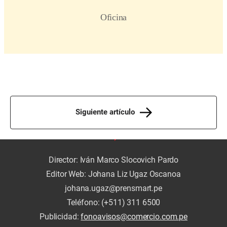
Siguiente artículo
Director: Iván Marco Slocovich Pardo
Editor Web: Johana Liz Ugaz Oscanoa
johana.ugaz@prensmart.pe
Teléfono: (+511) 311 6500
Publicidad:
fonoavisos@comercio.com.pe