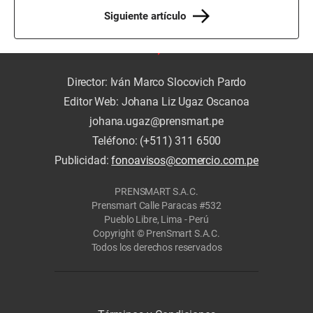
Siguiente artículo
Director: Iván Marco Slocovich Pardo
Editor Web: Johana Liz Ugaz Oscanoa
johana.ugaz@prensmart.pe
Teléfono: (+511) 311 6500
Publicidad:
fonoavisos@comercio.com.pe
PRENSMART S.A.C.
Prensmart Calle Paracas #532
Pueblo Libre, Lima - Perú
Copyright © PrenSmart S.A.C.
Todos los derechos reservados