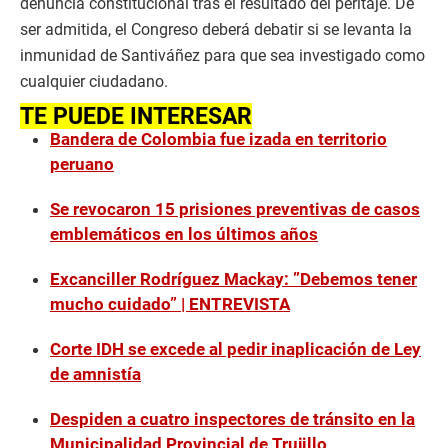
denuncia constitucional tras el resultado del peritaje. De
ser admitida, el Congreso deberá debatir si se levanta la
inmunidad de Santiváñez para que sea investigado como
cualquier ciudadano.
TE PUEDE INTERESAR
Bandera de Colombia fue izada en territorio
peruano
Se revocaron 15 prisiones preventivas de casos
emblemáticos en los últimos años
Excanciller Rodríguez Mackay: ”Debemos tener
mucho cuidado” | ENTREVISTA
Corte IDH se excede al pedir inaplicación de Ley
de amnistía
Despiden a cuatro inspectores de tránsito en la
Municipalidad Provincial de Trujillo