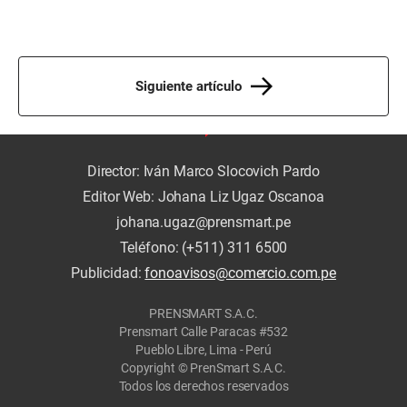
Siguiente artículo
Director: Iván Marco Slocovich Pardo
Editor Web: Johana Liz Ugaz Oscanoa
johana.ugaz@prensmart.pe
Teléfono: (+511) 311 6500
Publicidad:
fonoavisos@comercio.com.pe
PRENSMART S.A.C.
Prensmart Calle Paracas #532
Pueblo Libre, Lima - Perú
Copyright © PrenSmart S.A.C.
Todos los derechos reservados