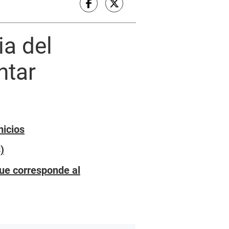
ia del
ntar
micios
)
que corresponde al