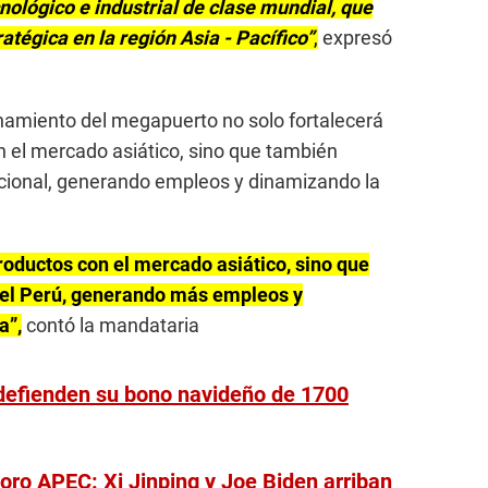
cnológico e industrial de clase mundial, que
tégica en la región Asia - Pacífico”
,
expresó
namiento del megapuerto no solo fortalecerá
 el mercado asiático, sino que también
acional, generando empleos y dinamizando la
roductos con el mercado asiático, sino que
del Perú, generando más empleos y
a”,
contó la mandataria
defienden su bono navideño de 1700
oro APEC: Xi Jinping y Joe Biden arriban