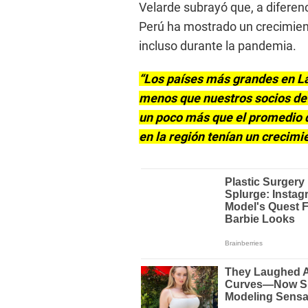
Velarde subrayó que, a diferen
Perú ha mostrado un crecimient
incluso durante la pandemia.
“Los países más grandes en La
menos que nuestros socios de 
un poco más que el promedio 
en la región tenían un crecimie