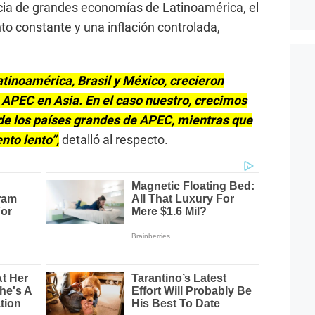
cia de grandes economías de Latinoamérica, el
o constante y una inflación controlada,
tinoamérica, Brasil y México, crecieron
APEC en Asia. En el caso nuestro, crecimos
de los países grandes de APEC, mientras que
nto lento”,
detalló al respecto.