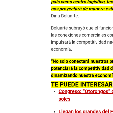
país como centro logístico, te
nos proyectará de manera estra
Dina Boluarte.
Boluarte subrayó que el funcio
las conexiones comerciales con
impulsará la competitividad n
economía.
“No solo conectará nuestros p
potenciará la competitividad 
dinamizando nuestra economí
TE PUEDE INTERESAR
Congreso: “Otorongos” 
soles
Llegan los grandes del F