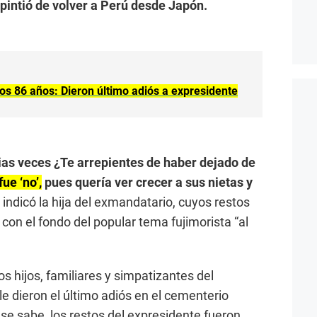
pintió de volver a Perú desde Japón.
 los 86 años: Dieron último adiós a expresidente
rias veces ¿Te arrepientes de haber dejado de
ue ‘no’,
pues quería ver crecer a sus nietas y
,
indicó la hija del exmandatario, cuyos restos
con el fondo del popular tema fujimorista “al
s hijos, familiares y simpatizantes del
e dieron el último adiós en el cementerio
 sabe, los restos del expresidente fueron