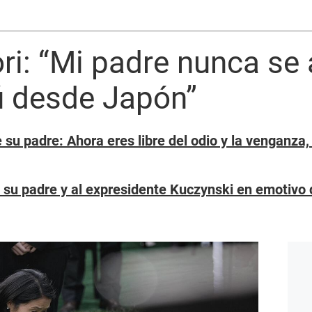
ri: “Mi padre nunca se 
ú desde Japón”
 su padre: Ahora eres libre del odio y la venganza,
a su padre y al expresidente Kuczynski en emotivo 