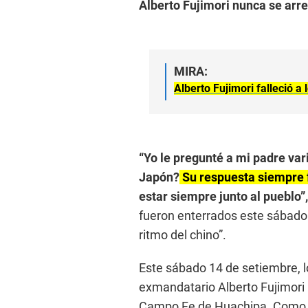
Alberto Fujimori nunca se arre
MIRA:
Alberto Fujimori falleció a
“Yo le pregunté a mi padre va
Japón?
Su respuesta siempre f
estar siempre junto al pueblo”
fueron enterrados este sábado 
ritmo del chino”.
Este sábado 14 de setiembre, lo
exmandatario Alberto Fujimori l
Campo Fe de Huachipa. Como se