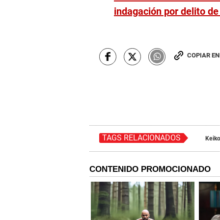
indagación por delito d
COPIAR E
TAGS RELACIONADOS
Keiko