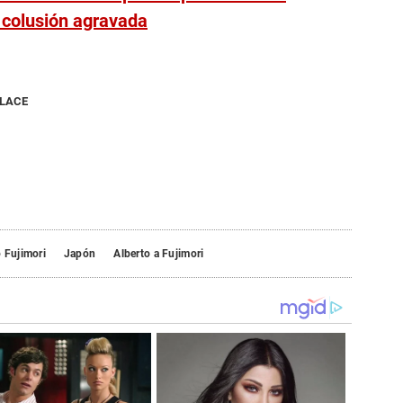
e colusión agravada
NLACE
 Fujimori
Japón
Alberto a Fujimori