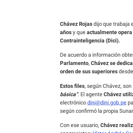
Chávez Rojas
dijo que trabaja 
años
y que
actualmente opera
Contrainteligencia (Dici).
De acuerdo a información obte
Parlamento
,
Chávez se dedica
orden de sus superiores
desde 
Estos files
, según Chávez, so
básica”
. El agente
Chávez util
electrónico
dini@dini.gob.pe
pa
según confirmó la propia Sunar
Con ese usuario,
Chávez realiz