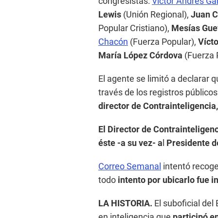
congresistas:
Víctor Andrés Ga
Lewis
(Unión Regional),
Juan C
Popular Cristiano),
Mesías Gue
Chacón
(Fuerza Popular),
Víct
María López Córdova
(Fuerza 
El agente se limitó a declarar q
través de los registros públicos
director de Contrainteligenci
El Director de Contrainteligen
éste -a su vez- a
l
Presidente d
Correo Semanal
intentó recoge
todo
intento por ubicarlo fue i
LA HISTORIA.
El suboficial del 
en inteligencia que
participó e