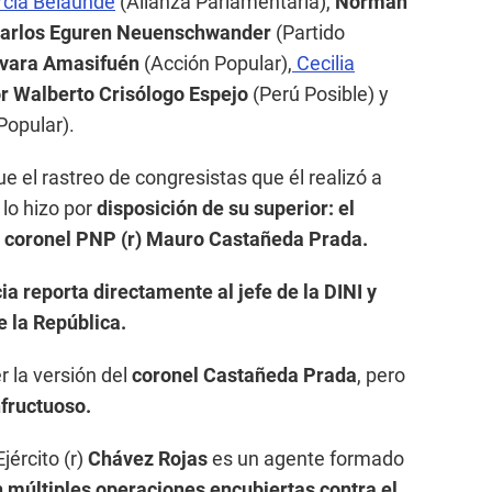
rcía Belaunde
(Alianza Parlamentaria),
Norman
arlos Eguren Neuenschwander
(Partido
vara Amasifuén
(Acción Popular),
Cecilia
or Walberto Crisólogo Espejo
(Perú Posible) y
Popular).
ue el rastreo de congresistas que él realizó a
 lo hizo por
disposición de su superior: el
a, coronel PNP (r) Mauro Castañeda Prada.
cia reporta
directamente al jefe de la DINI y
e la República.
r la versión del
coronel Castañeda Prada
, pero
nfructuoso.
Ejército (r)
Chávez Rojas
es un agente formado
n múltiples operaciones encubiertas contra el