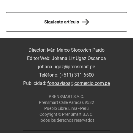
Siguiente artículo
Director: Iván Marco Slocovich Pardo
Editor Web: Johana Liz Ugaz Oscanoa
johana.ugaz@prensmart.pe
Teléfono: (+511) 311 6500
Publicidad:
fonoavisos@comercio.com.pe
PRENSMART S.A.C.
Prensmart Calle Paracas #532
Pueblo Libre, Lima - Perú
Copyright © PrenSmart S.A.C.
Todos los derechos reservados