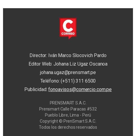
Director: Iván Marco Slocovich Pardo
Editor Web: Johana Liz Ugaz Oscanoa
johana.ugaz@prensmart.pe
Teléfono: (+511) 311 6500
Publicidad:
fonoavisos@comercio.com.pe
PRENSMART S.A.C.
Prensmart Calle Paracas #532
Pueblo Libre, Lima - Perú
Copyright © PrenSmart S.A.C.
Todos los derechos reservados