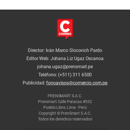
quebradas en Santa
Eulalia
Director: Iván Marco Slocovich Pardo
Editor Web: Johana Liz Ugaz Oscanoa
johana.ugaz@prensmart.pe
Teléfono: (+511) 311 6500
Publicidad:
fonoavisos@comercio.com.pe
PRENSMART S.A.C.
Prensmart Calle Paracas #532
Pueblo Libre, Lima - Perú
Copyright © PrenSmart S.A.C.
Todos los derechos reservados