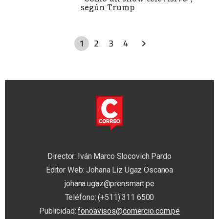
según Trump
1
2
3
4
Director: Iván Marco Slocovich Pardo
Editor Web: Johana Liz Ugaz Oscanoa
johana.ugaz@prensmart.pe
Teléfono: (+511) 311 6500
Publicidad:
fonoavisos@comercio.com.pe