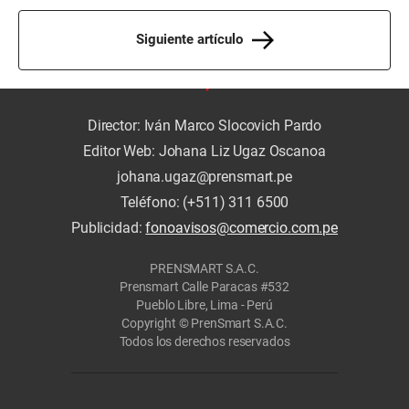
Siguiente artículo
Director: Iván Marco Slocovich Pardo
Editor Web: Johana Liz Ugaz Oscanoa
johana.ugaz@prensmart.pe
Teléfono: (+511) 311 6500
Publicidad:
fonoavisos@comercio.com.pe
PRENSMART S.A.C.
Prensmart Calle Paracas #532
Pueblo Libre, Lima - Perú
Copyright © PrenSmart S.A.C.
Todos los derechos reservados