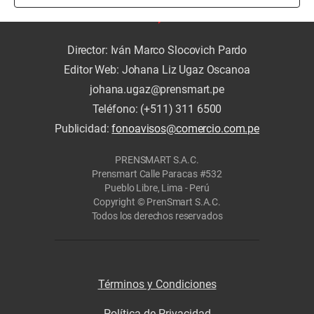
Director: Iván Marco Slocovich Pardo
Editor Web: Johana Liz Ugaz Oscanoa
johana.ugaz@prensmart.pe
Teléfono: (+511) 311 6500
Publicidad:
fonoavisos@comercio.com.pe
PRENSMART S.A.C.
Prensmart Calle Paracas #532
Pueblo Libre, Lima - Perú
Copyright © PrenSmart S.A.C.
Todos los derechos reservados
Términos y Condiciones
Política de Privacidad