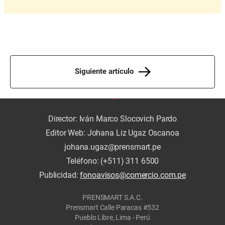
Siguiente artículo
Director: Iván Marco Slocovich Pardo
Editor Web: Johana Liz Ugaz Oscanoa
johana.ugaz@prensmart.pe
Teléfono: (+511) 311 6500
Publicidad:
fonoavisos@comercio.com.pe
PRENSMART S.A.C.
Prensmart Calle Paracas #532
Pueblo Libre, Lima - Perú