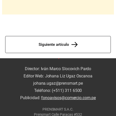
Siguiente artículo
Director: Iván Marco Slocovich Pardo
Editor Web: Johana Liz Ugaz Oscanoa
johana.ugaz@prensmart.pe
Teléfono: (+511) 311 6500
Publicidad:
fonoavisos@comercio.com.pe
PRENSMART S.A.C.
Prensmart Calle Paracas #532