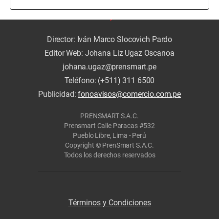
Director: Iván Marco Slocovich Pardo
Editor Web: Johana Liz Ugaz Oscanoa
johana.ugaz@prensmart.pe
Teléfono: (+511) 311 6500
Publicidad:
fonoavisos@comercio.com.pe
PRENSMART S.A.C.
Prensmart Calle Paracas #532
Pueblo Libre, Lima - Perú
Copyright © PrenSmart S.A.C.
Todos los derechos reservados
Términos y Condiciones