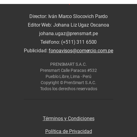
Director: Iván Marco Slocovich Pardo
Editor Web: Johana Liz Ugaz Oscanoa
johana.ugaz@prensmart.pe
Teléfono: (+511) 311 6500
Publicidad:
fonoavisos@comercio.com.pe
PRENSMART S.A.C.
Prensmart Calle Paracas #532
Pueblo Libre, Lima - Perú
Copyright © PrenSmart S.A.C.
Todos los derechos reservados
Términos y Condiciones
Política de Privacidad