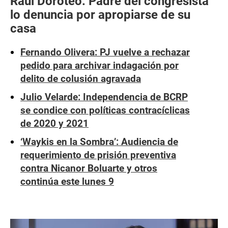
Raúl Doroteo: Padre del congresista
lo denuncia por apropiarse de su
casa
Fernando Olivera: PJ vuelve a rechazar
pedido para archivar indagación por
delito de colusión agravada
Julio Velarde: Independencia de BCRP
se condice con políticas contracíclicas
de 2020 y 2021
‘Waykis en la Sombra’: Audiencia de
requerimiento de prisión preventiva
contra Nicanor Boluarte y otros
continúa este lunes 9