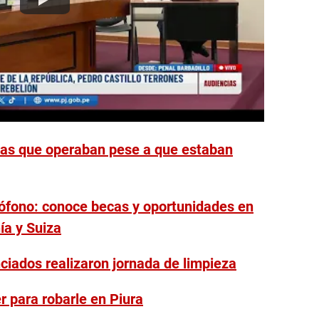
olas que operaban pese a que estaban
cófono: conoce becas y oportunidades en
ía y Suiza
ciados realizaron jornada de limpieza
r para robarle en Piura