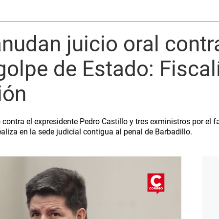
udan juicio oral contr
 golpe de Estado: Fiscal
ión
contra el expresidente Pedro Castillo y tres exministros por el f
aliza en la sede judicial contigua al penal de Barbadillo.