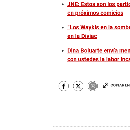
JNE: Estos son los parti
en próximos comicios
“Los Waykis en la sombr
en la Diviac
Dina Boluarte envía men
con ustedes la labor inc
COPIAR E