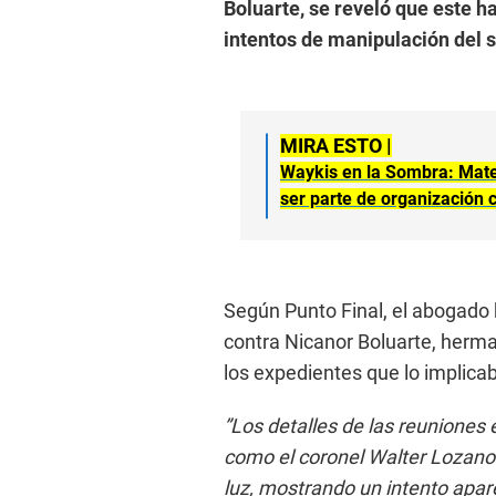
Boluarte, se reveló que este h
intentos de manipulación del s
MIRA ESTO |
Waykis en la Sombra: Mate
ser parte de organización 
Según Punto Final, el abogado h
contra Nicanor Boluarte, herma
los expedientes que lo implica
”Los detalles de las reuniones
como el coronel Walter Lozano 
luz, mostrando un intento apar