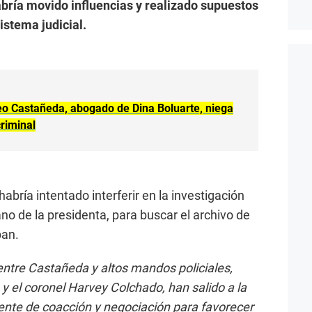
abría movido influencias y realizado supuestos
istema judicial.
o Castañeda, abogado de Dina Boluarte, niega
criminal
abría intentado interferir en la investigación
no de la presidenta, para buscar el archivo de
ban.
 entre Castañeda y altos mandos policiales,
y el coronel Harvey Colchado, han salido a la
ente de coacción y negociación para favorecer