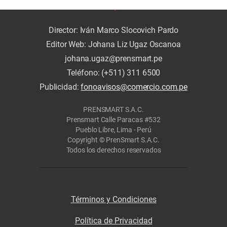
Director: Iván Marco Slocovich Pardo
Editor Web: Johana Liz Ugaz Oscanoa
johana.ugaz@prensmart.pe
Teléfono: (+511) 311 6500
Publicidad:
fonoavisos@comercio.com.pe
PRENSMART S.A.C.
Prensmart Calle Paracas #532
Pueblo Libre, Lima - Perú
Copyright © PrenSmart S.A.C.
Todos los derechos reservados
Términos y Condiciones
Política de Privacidad